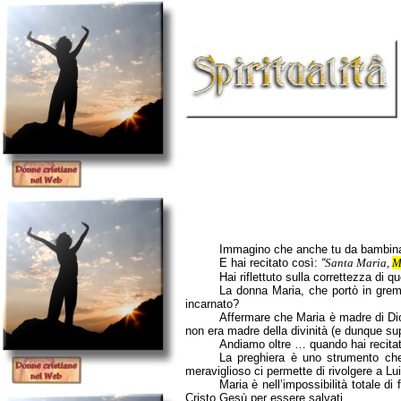
Immagino che anche tu da bambina a
E hai recitato così:
“
Santa Maria,
M
Hai riflettuto sulla correttezza di q
La donna Maria, che portò in gre
incarnato?
Affermare che Maria è madre di Dio
non era madre della divinità (e dunque su
Andiamo oltre … quando hai recita
La preghiera è uno strumento che
meraviglioso ci permette di rivolgere a Lui l
Maria è nell’impossibilità totale di
Cristo Gesù per essere salvati.