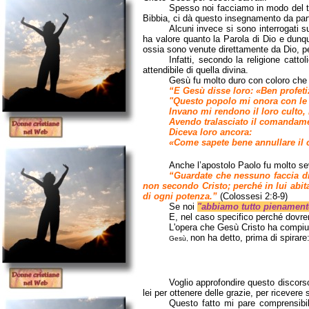
Spesso noi facciamo in modo del t
Bibbia, ci dà questo insegnamento da part
Alcuni
invece si sono interrogati s
ha valore quanto la Parola di Dio e dunqu
ossia sono venute direttamente da Dio, p
Infatti, s
econdo la religione cattol
attendibile di quella divina.
Gesù fu molto duro con coloro che 
“
E Gesù disse loro: «Ben profetizz
"Questo popolo mi onora con le 
Invano mi rendono il loro culto,
Avendo tralasciato il comandamen
Diceva loro ancora:
«Come sapete bene annullare il 
Anche
l’apostolo Paolo fu molto se
“Guardate che nessuno faccia di
non secondo Cristo; perché in lui abit
di ogni potenza.”
(Colossesi 2:8-9)
Se noi
"abbiamo tutto pienament
E, nel caso specifico perché dovre
L'opera che Gesù Cristo ha compiut
non ha detto, prima di spirare
Gesù,
Voglio approfondire questo discorso
lei per ottenere delle grazie, per ricever
Questo fatto mi pare comprensibi