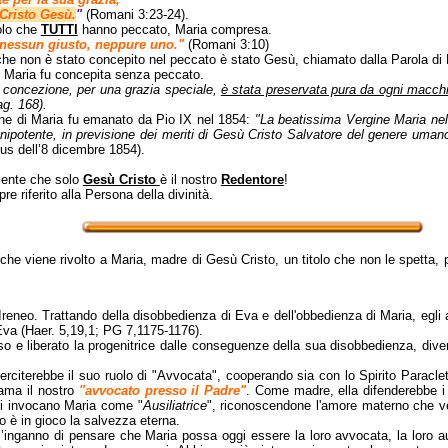
Cristo Gesù.
"
(Romani 3:23-24).
olo che
TUTTI
hanno peccato, Maria compresa.
 nessun giusto, neppure uno."
(Romani 3:10)
he non è stato concepito nel peccato è stato Gesù, chiamato dalla Parola di D
e Maria fu concepita senza peccato.
a concezione, per una grazia speciale,
è stata preservata pura da ogni macchi
ag. 168).
ne di Maria fu emanato da Pio IX nel 1854:
"La beatissima Vergine Maria nel
onnipotente, in previsione dei meriti di Gesù Cristo Salvatore del genere uman
eus dell’8 dicembre 1854).
mente che solo
Gesù Cristo
è il nostro
Redentore
!
e riferito alla Persona della divinità.
o che viene rivolto a Maria, madre di Gesù Cristo, un titolo che non le spetta, p
nt'Ireneo. Trattando della disobbedienza di Eva e dell'obbedienza di Maria, eg
Eva (Haer. 5,19,1; PG 7,1175-1176).
feso e liberato la progenitrice dalle conseguenze della sua disobbedienza, dive
erciterebbe il suo ruolo di "Avvocata", cooperando sia con lo Spirito Paracle
iama il nostro
"avvocato presso il Padre"
. Come madre, ella difenderebbe i s
lici invocano Maria come "
Ausiliatrice
", riconoscendone l'amore materno che ve
do è in gioco la salvezza eterna.
’inganno di pensare che Maria possa oggi essere la loro avvocata, la loro a