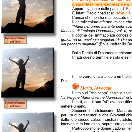
mediante la redenzione che è in 
Appare evidente dalle parole di Pa
E infatti Paolo ribadisce:
"Non c'è
L'unico che non ha mai peccato e c
Il cattolicesimo afferma invece ch
"Maria nel primo instante della su
Manuale di Teologia Dogmatica, vol. II, p
Il dogma dell’immacolata concezio
grazia ed un privilegio singolare di Dio 
del peccato originale"
(Bolla Ineffabilis D
Dalla Parola di Dio emerge chiara
Infatti questo termine è solo e sempr
Infine vorrei citare ancora un titol
Dio:
Maria, Avvocata
Il titolo di "Avvocata" risale a sa
"la Vergine Maria divenne l'Avvocata"
di 
Infatti, con il suo "sì" avrebbe di
genere umano.
Secondo il cattolicesimo, Maria es
per i suoi persecutori e che Giovanni ch
dalle loro stesse colpe. I cristiani catto
intervenire in loro aiuto, soprattutto quan
Purtroppo molte donne cadono nell