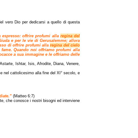
del vero Dio per dedicarsi a quello di questa
 espresso: offrire profumi alla
regina del
di Giuda e per le vie di Gerusalemme; allora
 di offrire profumi alla
regina del cielo
a fame. Quando noi offriamo profumi alla
 focacce a sua immagine e le offriamo delle
tarte, Ishtar, Isis, Afrodite, Diana, Venere,
e nel cattolicesimo alla fine del XI° secolo, e
diate.”
(Matteo 6:7)
te, che conosce i nostri bisogni ed interviene