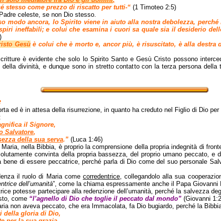
sé stesso come prezzo di riscatto per tutti-“
(1 Timoteo 2:5)
Padre celeste, se non Dio stesso.
so modo ancora, lo Spirito viene in aiuto alla nostra debolezza, perc
piri ineffabili; e colui che esamina i cuori sa quale sia il desiderio dell
)
risto Gesù
è colui che è morto e, ancor più, è risuscitato, è alla destra 
critture è evidente che solo lo Spirito Santo e Gesù Cristo possono interce
ella divinità, e dunque sono in stretto contatto con la terza persona della 
e
morta ed è in attesa della risurrezione, in quanto ha creduto nel Figlio di Dio pe
:
nifica il Signore,
o Salvatore
,
sezza della sua serva
.”
(Luca 1:46)
 Maria, nella Bibbia, è proprio la comprensione della propria indegnità di front
assolutamente convinta della propria bassezza, del proprio umano peccato, 
va bene di essere peccatrice, perché parla di Dio come del suo personale Sal
idenza il ruolo di Maria come
corredentrice
, collegandolo alla sua cooperazion
ntrice dell’umanità
”, come la chiama espressamente anche il Papa Giovanni P
ice potesse partecipare alla redenzione dell’umanità, perché la salvezza de
usto, come
“l’agnello di Dio che toglie il peccato dal mondo”
(Giovanni 1:
ia non aveva peccato, che era Immacolata, fa Dio bugiardo, perché la Bibbia
della gloria di Dio,
e per la sua grazia,