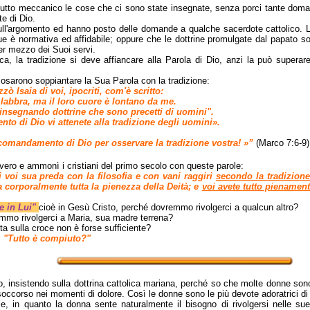
utto meccanico le cose che ci sono state insegnate, senza porci tante doman
e di Dio.
ull'argomento ed hanno posto delle domande a qualche sacerdote cattolico. La
e è normativa ed affidabile; oppure che le dottrine promulgate dal papato son
er mezzo dei Suoi servi.
ica, la tradizione si deve affiancare alla Parola di Dio, anzi la può supera
osarono soppiantare la Sua Parola con la tradizione:
ò Isaia di voi, ipocriti, com'è scritto:
labbra, ma il loro cuore è lontano da me.
 insegnando dottrine che sono precetti di uomini".
to di Dio vi attenete alla tradizione degli uomini».
comandamento di Dio per osservare la tradizione vostra! »”
(Marco 7:6-9)
vero e ammonì i cristiani del primo secolo con queste parole:
 voi sua preda con la filosofia e con vani raggiri
secondo la tradizione
a corporalmente tutta la pienezza della Deità; e
voi avete tutto pienament
e in Lui"
cioè in Gesù Cristo, perché dovremmo rivolgerci a qualcun altro?
mmo rivolgerci a Maria, sua madre terrena?
a sulla croce non è forse sufficiente?
:
"Tutto è compiuto?"
, insistendo sulla dottrina cattolica mariana, perché so che molte donne sono
e soccorso nei momenti di dolore. Così le donne sono le più devote adoratrici di
le, in quanto la donna sente naturalmente il bisogno di rivolgersi nelle 