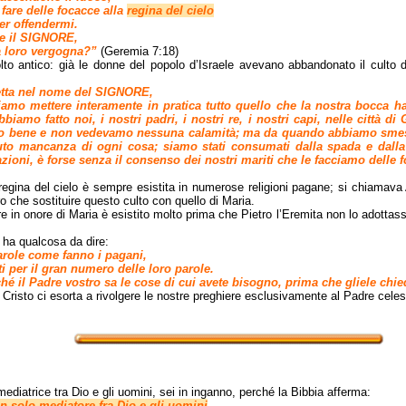
fare delle focacce alla
regina del cielo
per offendermi.
ce il SIGNORE,
a loro vergogna?”
(Geremia 7:18)
molto antico: già le donne del popolo d’Israele avevano abbandonato il culto 
detta nel nome del SIGNORE,
amo mettere interamente in pratica tutto quello che la nostra bocca ha
bbiamo fatto noi, i nostri padri, i nostri re, i nostri capi, nelle città 
 bene e non vedevamo nessuna calamità; ma da quando abbiamo smesso
avuto mancanza di ogni cosa; siamo stati consumati dalla spada e dall
azioni, è forse senza il consenso dei nostri mariti che le facciamo delle
egina del cielo è sempre esistita in numerose religioni pagane; si chiamava As
o che sostituire questo culto con quello di Maria.
ere in onore di Maria è esistito molto prima che Pietro l’Eremita non lo adottass
 ha qualcosa da dire:
arole come fanno i pagani,
i per il gran numero delle loro parole.
é il Padre vostro sa le cose di cui avete bisogno, prima che gliele chie
Cristo ci esorta a rivolgere le nostre preghiere esclusivamente al Padre celes
diatrice tra Dio e gli uomini, sei in inganno, perché la Bibbia afferma:
n solo mediatore fra Dio e gli uomini
,