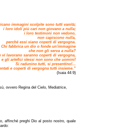
icano immagini scolpite sono tutti vanità;
i loro idoli più cari non giovano a nulla;
i loro testimoni non vedono,
non capiscono nulla,
perché essi siano coperti di vergogna.
Chi fabbrica un dio o fonde un'immagine
che non gli serva a nulla?
he vi lavorano saranno coperti di vergogna,
e gli artefici stessi non sono che uomini!
Si radunino tutti, si presentino!...
tati e coperti di vergogna tutti insieme.”
(Isaia 44:9)
esù, ovvero Regina del Cielo, Mediatrice,
o, affinché preghi Dio al posto nostro, quale
uardo: