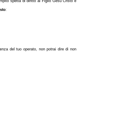
to spetta di diritto al Figlio Gesù Cristo e
usto
:
senza del tuo operato, non potrai dire di non