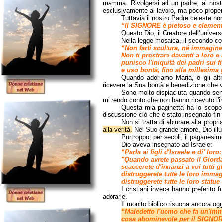
mamma. Rivolgersi ad un padre, al nostr
esclusivamente al lavoro, ma poco propens
Tuttavia il nostro Padre celeste no
“Il SIGNORE è pietoso e clemente,
Questo Dio, il Creatore dell’univers
Nella legge mosaica, il secondo 
“Non farti scultura, né immagine 
Non ti prostrare davanti a loro e
punisco l'iniquità dei padri sui f
e uso bontà, fino alla millesim
Quando adoriamo Maria, o gli altri
ricevere la Sua bontà e benedizione che vu
Sono molto dispiaciuta quando sen
mi rendo conto che non hanno ricevuto l'
Questa mia paginetta ha lo scopo d
discussione ciò che è stato insegnato fin d
Non si tratta di abiurare alla prop
alla verità.
Nel Suo grande amore, Dio illu
Purtroppo, per secoli, il paganesimo
Dio aveva insegnato ad Israele:
“Parla ai figli d'Israele e di' loro:
"Quando avrete passato il Giorda
scaccerete d'innanzi a voi tutti gl
distruggerete
tutte le loro immag
distruggerete tutte le loro statue
I cristiani invece hanno preferito
adorarle.
Il monito biblico risuona ancora og
“Maledetto l'uomo che fa un'imma
cosa abominevole per il SIGNO