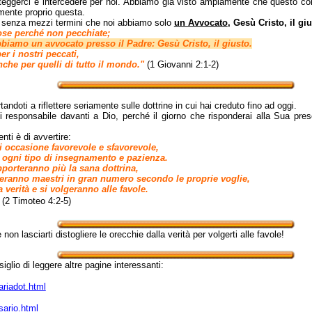
teggerci e intercedere per noi. Abbiamo già visto ampiamente che questo compi
lmente proprio questa.
e senza mezzi termini che noi abbiamo solo
un Avvocato
, Gesù Cristo, il gi
cose perché non pecchiate;
bbiamo un avvocato presso il Padre: Gesù Cristo, il giusto.
per i nostri peccati,
nche per quelli di tutto il mondo."
(1 Giovanni 2:1-2)
ndoti a riflettere seriamente sulle dottrine in cui hai creduto fino ad oggi.
ei responsabile davanti a Dio, perché il giorno che risponderai alla Sua pre
nti è di avvertire:
ni occasione favorevole e sfavorevole,
 ogni tipo di insegnamento e pazienza.
pporteranno più la sana dottrina,
cheranno maestri in gran numero secondo le proprie voglie,
 verità e si volgeranno alle favole.
(2 Timoteo 4:2-5)
 non lasciarti distogliere le orecchie dalla verità per volgerti alle favole!
iglio di leggere altre pagine interessanti:
ariadot.html
sario.html