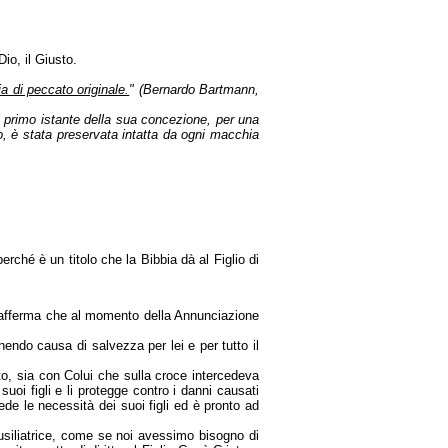
io, il Giusto.
a di peccato originale.
" (Bernardo Bartmann,
 primo istante della sua concezione, per una
o, è stata preservata intatta da ogni macchia
erché è un titolo che la Bibbia dà al Figlio di
li afferma che al momento della Annunciazione
nendo causa di salvezza per lei e per tutto il
to, sia con Colui che sulla croce intercedeva
uoi figli e li protegge contro i danni causati
de le necessità dei suoi figli ed è pronto ad
usiliatrice, come se noi avessimo bisogno di