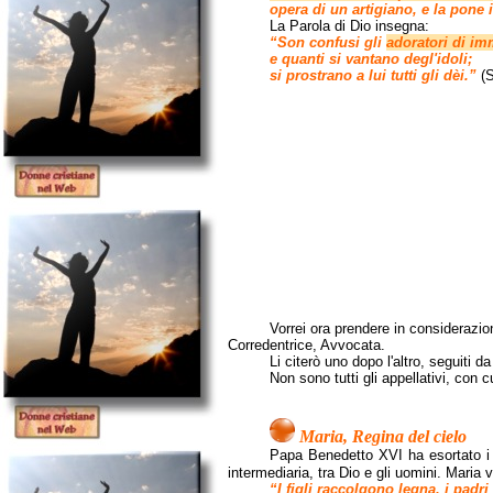
opera di un artigiano, e la pone 
La Parola di Dio insegna:
“Son confusi gli
adoratori di im
e quanti si vantano degl'idoli;
si prostrano a lui tutti gli dèi.”
(
Vorrei ora prendere in considerazio
Corredentrice, Avvocata.
Li citerò uno dopo l'altro, seguiti d
Non sono tutti gli appellativi, con 
Maria, Regina del cielo
Papa Benedetto XVI ha esortato i fe
intermediaria, tra Dio e gli uomini. Mari
“I figli raccolgono legna, i padr