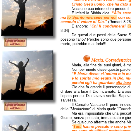
Cristo Gesù uomo
, che ha dato 
Nessuno può intercedere presso il 
E infatti la Bibbia dice:
“Allo stes
ma
lo Spirito intercede per noi
con sos
secondo il volere di Dio.”
(Romani 8:26
E ancora:
“Chi li condannerà?
C
8:34)
Da questi due passi delle Sacre S
possono farlo? Perché sono due persone d
morto, potrebbe mai farlo!!!!
Maria, Corredentric
Maria, alla fine dei suoi giorni, è 
Non per niente disse queste parole
“E Maria disse: «L'anima mia mag
e lo spirito mio esulta in
Dio, mi
perché egli ha guardato
alla bas
Ciò che fa grande il personaggio di
di dare alla luce il Dio incarnato. Era 
l’opera per cui Dio l’aveva scelta. Sape
salvezza.
Il Concilio Vaticano II pone in ev
della “
Mediazione
” di Maria quale “
Correde
Ma era impossibile che una peccatr
Giusto, senza peccato, immacolato e gi
Se qualcuno afferma che anche Mar
"
Tutti
hanno peccato e sono privi 
ma sono giustificati gratuitament