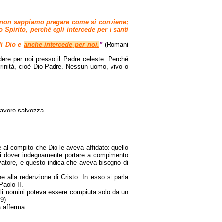
hé non sappiamo pregare come si conviene;
o Spirito, perché egli intercede per i santi
di Dio e
a
nche intercede
per noi.
”
(Romani
dere per noi presso il Padre celeste. Perché
trinità, cioè Dio Padre. Nessun uomo, vivo o
r avere salvezza.
e al compito che Dio le aveva affidato: quello
e di dover indegnamente portare a compimento
vatore, e questo indica che aveva bisogno di
e alla redenzione di Cristo. In esso si parla
aolo II.
gli uomini poteva essere compiuta solo da un
29)
 afferma: