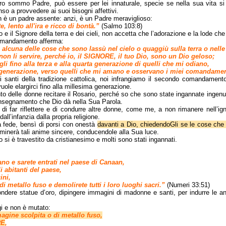
o sommo Padre, può essere per lei innaturale, specie se nella sua vita si
o a provvedere ai suoi bisogni affettivi.
n è un padre assente: anzi, è un Padre meraviglioso:
 lento all'ira e ricco di bontà.”
(Salmo 103:8)
o e il Signore della terra e dei cieli, non accetta che l’adorazione e la lode 
comandamento afferma:
alcuna delle cose che sono lassù nel cielo o quaggiù sulla terra o nelle 
 non li servire, perché io, il SIGNORE, il tuo Dio, sono un Dio geloso;
igli fino alla terza e alla quarta generazione di quelli che mi odiano,
a generazione, verso quelli che mi amano e osservano i miei comandamen
 santi della tradizione cattolica, noi infrangiamo il secondo comandamento, 
ole elargirci fino alla millesima generazione.
to delle donne recitare il Rosario, perché so che sono state ingannate inge
insegnamento che Dio dà nella Sua Parola.
i far riflettere e di condurre altre donne, come me, a non rimanere nell’ig
all’infanzia dalla propria religione.
ria fede, bensì di porsi con onestà
davanti a Dio, chiedendoGli se le cose che 
minerà tali anime sincere, conducendole alla Sua luce.
 si è travestito da cristianesimo e molti sono stati ingannati.
no e sarete entrati nel paese di Canaan,
i abitanti del paese,
ini,
 di metallo fuso e demolirete tutti i loro luoghi sacri.”
(Numeri 33:51)
 fondere statue d’oro, dipingere immagini di madonne e santi, per indurre le 
gi e non è mutato:
gine scolpita o di metallo fuso,
RE
,