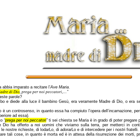
bbia imparato a recitare l’
Ave Maria
.
adre di Dio
, prega per noi peccatori,
…”
ueste parole?
mbo e diede alla luce il bambino Gesù, era veramente Madre di Dio, o era 
 è un controsenso, in quanto essa ha compiuto l’opera dell’incarnazione, pe
periore ad essa).
to
“
prega per noi peccatori
”
ti sei chiesta se Maria è in grado di poter pregare p
 Dio ha offerto a noi uomini che viviamo sulla terra, per metterci in co
e nostre richieste, di lodarLo, di adorarLo e di intercedere per i nostri fratelli.
 fare tali cose, in quanto è morta ed è in attesa della risurrezione dei morti,