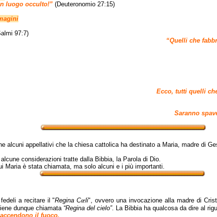
in luogo occulto!”
(Deuteronomio 27:15)
magini
Salmi 97:7)
“Quelli che fabbr
Ecco, tutti quelli c
Saranno spaven
ne alcuni appellativi che la chiesa cattolica ha destinato a Maria, madre di G
a alcune considerazioni tratte dalla Bibbia, la Parola di Dio.
cui Maria è stata chiamata, ma solo alcuni e i più importanti.
deli a recitare il "
Regina C
œ
li
", ovvero una invocazione alla madre di Crist
a viene dunque chiamata
“Regina del cielo”
. La Bibbia ha qualcosa da dire al rig
i accendono il fuoco,