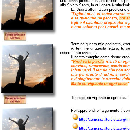
una donna presso il Padre celeste, a pro
allo Spirito Santo, la cui opera è principa
La Bibbia afferma con precisione 
"Figlioli miei, vi scrivo queste 
e se qualcuno ha peccato,
noi a
Egli è il sacrificio propiziatorio 
e non soltanto per i nostri, ma a
Termino questa mia paginetta, esorta
Al termine di questa lettura, tu s
essere stata avvertita.
Il nostro compito come donne crede
“
Predica la parola
, insisti in og
convinci, rimprovera, esorta con
Infatti verrà il tempo che non so
ma, per prurito di udire, si cer
e distoglieranno le orecchie dalla
Ma tu sii vigilante in ogni cosa.
”
Ti prego, sii vigilante in ogni cosa e
Per approfondire l’argomento ti cons
http://camcris.altervista.org/m
http://camcris.altervista.org/ro