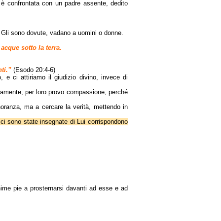
 è confrontata con un padre assente, dedito
che Gli sono dovute, vadano a uomini o donne.
acque sotto la terra.
ti.”
(Esodo 20:4-6)
e ci attiriamo il giudizio divino, invece di
nuamente; per loro provo compassione, perché
noranza, ma a cercare la verità, mettendo in
ci sono state insegnate di Lui corrispondono
anime pie a prosternarsi davanti ad esse e ad