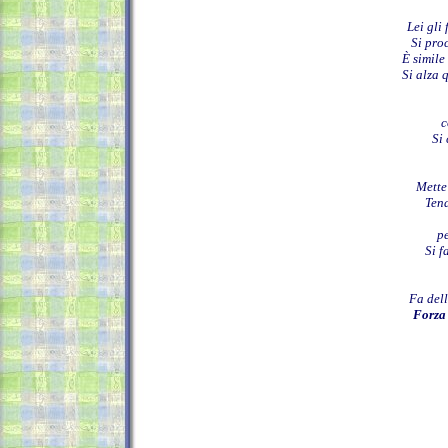
Lei gli 
Si pro
È simile
Si alza 
c
Si 
Mette
Tend
p
Si f
Fa dell
Forza