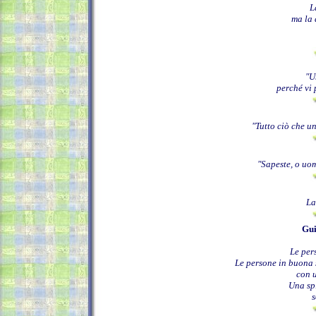
L
ma la 
"U
perché vi
"Tutto ciò che u
"Sapeste, o uom
La
Gui
Le per
Le persone in buona s
con u
Una spi
s