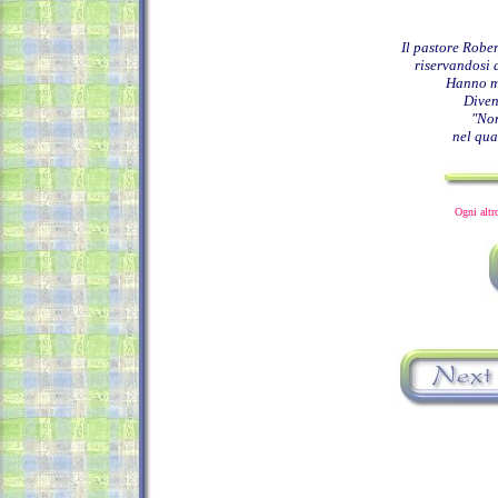
Il pastore Robe
riservandosi 
Hanno ma
Diven
"Non
nel qua
Ogni altr