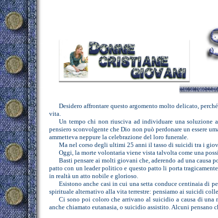
Desidero affrontare questo argomento molto delicato, perché 
vita.
Un tempo chi non riusciva ad individuare una soluzione ai 
pensiero sconvolgente che Dio non può perdonare un essere umano 
ammetteva neppure la celebrazione del loro funerale.
Ma nel corso degli ultimi 25 anni il tasso di suicidi tra i gio
Oggi, la morte volontaria viene vista talvolta come una possi
Basti pensare ai molti giovani che, aderendo ad una causa po
patto con un leader politico e questo patto li porta tragicamente 
in realtà un atto nobile e glorioso.
Esistono anche casi in cui una setta conduce centinaia di per
spirituale alternativo alla vita terrestre: pensiamo ai suicidi co
Ci sono poi coloro che arrivano al suicidio a causa di una m
anche chiamato eutanasia, o suicidio assistito. Alcuni pensano c