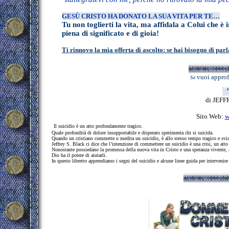
GESÙ CRISTO
HA DONATO LA SUA VITA PER TE…
Tu non toglierti la vita, ma affidala a Colui che è 
piena di significato e di gioia!
Ti rinnovo la mia offerta di ascolto: se hai bisogno di par
vuoi approfo
Se
"
di JEFF
Sito Web:
w
Il suicidio è un atto profondamente tragico.
Quale profondità di dolore insopportabile e disperato sperimenta chi si suicida.
Quando un cristiano commette o medita un suicidio, è allo stesso tempo tragico e svia
Jeffrey S. Black ci dice che l’intenzione di commettere un suicidio è una crisi, un atto
Nonostante possiedano la promessa della nuova vita in Cristo e una speranza vivente, a
Dio ha il potere di aiutarli.
In questo libretto apprendiamo i segni del suicidio e alcune linee guida per interveni