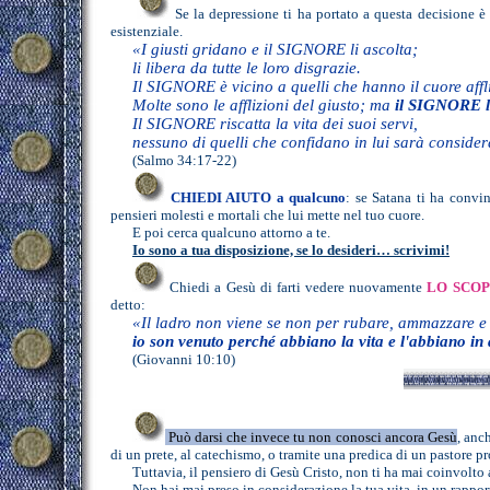
Se la depressione ti ha portato a questa decisione 
esistenziale.
«I giusti gridano e il SIGNORE li ascolta;
li libera da tutte le loro disgrazie.
Il SIGNORE è vicino a quelli che hanno il cuore afflitt
Molte sono le afflizioni del giusto; ma
il SIGNORE lo
Il SIGNORE riscatta la vita dei suoi servi,
nessuno di quelli che confidano in lui sarà consider
(Salmo 34:17-22)
CHIEDI AIUTO
a qualcuno
: se Satana ti ha convin
pensieri molesti e mortali che lui mette nel tuo cuore.
E poi cerca qualcuno attorno a te.
Io sono a tua disposizione, se lo desideri… scrivimi!
Chiedi a Gesù di farti vedere nuovamente
LO SCOP
detto:
«Il ladro non viene se non per rubare, ammazzare e
io son venuto perché abbiano la vita e l'abbiano i
(Giovanni 10:10)
Può darsi che invece tu non conosci ancora Gesù
, anc
di un prete, al catechismo, o tramite una predica di un pastore p
Tuttavia, il pensiero di Gesù Cristo, non ti ha mai coinvolt
Non hai mai preso in considerazione la tua vita, in un rappor