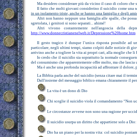
Ma desidero considerare più da vicino il caso di coloro che
Il fatto che molti giovani considerino il suicidio come una s
in un isolamento triste, anche se hanno una famiglia e degli amici
Al
tri non hanno neppure una famiglia alle spalle, che possa 
sgretolata, i genitori si sono separati... ahimé!
Altri vivono costantemente nell'angoscia della depr
http://www.donnecristianenelweb.it/Depressione%20home.htm
Il gesto tragico è dunque l’unica risposta possibile ad un
particolare, negli ultimi tempi, siamo colpiti dalle notizie di g
arrivino anche a togliere la vita ai propri cari, alla moglie che li 
Io credo che il suicidio sia soprattutto la normale consegue
del consumismo che apparentemente offre molto, ma che lascia u
Ma è anche una profonda incapacità ad affrontare il dolore, 
La Bibbia parla anche del suicidio (senza citare mai il termi
Dall'insieme del
messaggio biblico emana chiaramente il pen
La vita è un dono di Dio
Chi sceglie il suicidio viola il comandamento “Non u
Le circostanze avverse non sono una ragione per uccide
Il suicidio usurpa un diritto che appartiene solo a Dio
Dio ha un piano per la nostra vita: col suicidio ponia