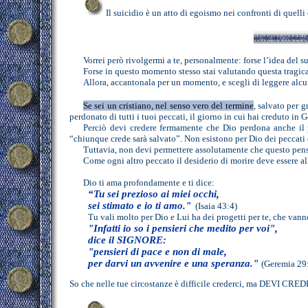
Il suicidio è un atto di egoismo nei confronti di quelli
Vorrei però rivolgermi a te, personalmente: forse l’idea del s
Forse in questo momento stesso stai valutando questa tragica
Allora, accantonala per un momento, e scegli di leggere alcu
Se sei un cristiano, nel senso vero del termine
, salvato per 
perdonato di tutti i tuoi peccati, il giorno in cui hai creduto in 
Perciò devi credere fermamente che Dio perdona
anche il 
“chiunque crede sarà salvato”. Non esistono per Dio dei peccati
Tuttavia, non devi permettere assolutamente che questo pensi
Come ogni altro peccato il desiderio di morire deve essere
Dio ti ama profondamente e ti dice:
“Tu sei prezioso ai miei occhi,
sei stimato e io ti amo."
(
Isaia 43:4)
Tu vali molto per Dio e Lui ha dei progetti per te, che vanno
"
Infatti io so i pensieri che medito per voi",
dice il SIGNORE:
"pensieri di pace e non di male,
per darvi un avvenire e una speranza."
(Geremia 29
So che nelle tue circostanze è difficile crederci, ma DEVI CRE