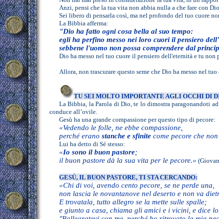
Anzi, pensi che la tua vita non abbia nulla a che fare con Dio
Sei libero di pensarla così, ma nel profondo del tuo cuore no
La Bibbia afferma:
"Dio ha fatto ogni cosa bella al suo tempo:
egli ha perfino messo nei loro cuori il pensiero dell'
sebbene l'uomo non possa comprendere dal principio
Dio ha messo nel tuo cuore il pensiero dell'eternità e tu non 
Allora, non trascurare questo seme che Dio ha messo nel tuo c
TU SEI MOLTO IMPORTANTE AGLI OCCHI DI D
La Bibbia, la Parola di Dio, te lo dimostra paragonandoti a
conduce all’ovile.
Gesù ha una grande compassione per questo tipo di pecore:
«Vedendo le folle, ne ebbe compassione,
perché erano
stanche e sfinite
come pecore che non 
Lui ha detto di Sé stesso:
«
Io sono il buon pastore
;
il buon pastore dà la sua vita per le pecore.»
(Giovan
GESÙ, IL BUON PASTORE, TI STA CERCANDO
:
«Chi di voi, avendo cento pecore, se ne perde una,
non lascia le novantanove nel deserto e non va dietr
E trovatala, tutto allegro se la mette sulle spalle;
e giunto a casa, chiama gli amici e i vicini, e dice lo
"Rallegratevi con me, perché ho ritrovato la mia pe