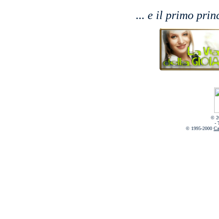
... e il primo pri
© 2
- 
© 1995-2000
Ca